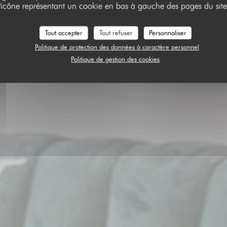
Le Club 1950
l'icône représentant un cookie en bas à gauche des pages du site
Tout accepter
Tout refuser
Personnaliser
RÉSERVER
Politique de protection des données à caractère personnel
Politique de gestion des cookies