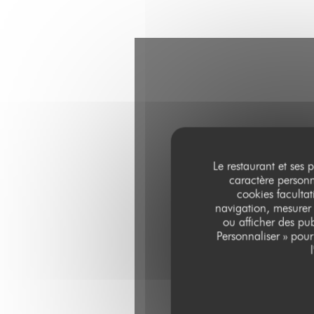
Le restaurant et ses 
caractère personne
cookies facultat
navigation, mesurer 
ou afficher des pub
Personnaliser » pou