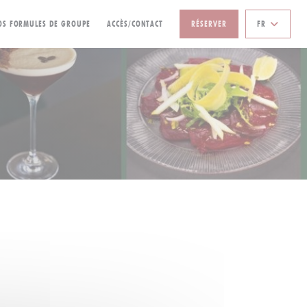
((OUVRE UNE NOUVELLE FENÊTRE))
OS FORMULES DE GROUPE
ACCÈS/CONTACT
RÉSERVER
FR